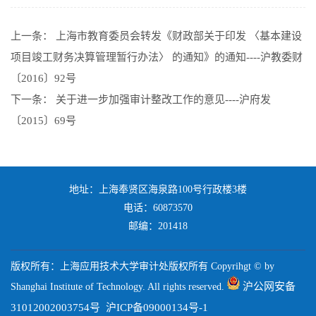
上一条：
上海市教育委员会转发《财政部关于印发 〈基本建设
项目竣工财务决算管理暂行办法〉 的通知》的通知----沪教委财
〔2016〕92号
下一条：
关于进一步加强审计整改工作的意见----沪府发
〔2015〕69号
地址：上海奉贤区海泉路100号行政楼3楼
电话：60873570
邮编：201418
版权所有：上海应用技术大学审计处版权所有 Copyrihgt © by
沪公网安备
Shanghai Institute of Technology. All rights reserved.
31012002003754号
沪ICP备09000134号-1