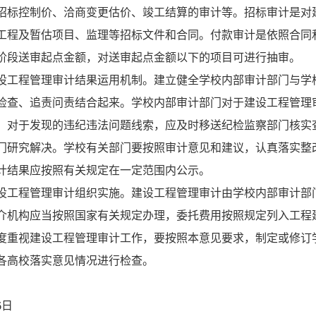
招标控制价、洽商变更估价、竣工结算的审计等。招标审计是对
工程及暂估项目、监理等招标文件和合同。付款审计是依照合同
阶段送审起点金额，对送审起点金额以下的项目可进行抽审。
设工程管理审计结果运用机制。建立健全学校内部审计部门与学
检查、追责问责结合起来。学校内部审计部门对于建设工程管理
；对于发现的违纪违法问题线索，应及时移送纪检监察部门核实
门研究解决。学校有关部门要按照审计意见和建议，认真落实整
计结果应按照有关规定在一定范围内公示。
设工程管理审计组织实施。建设工程管理审计由学校内部审计部
介机构应当按照国家有关规定办理，委托费用按照规定列入工程
度重视建设工程管理审计工作，要按照本意见要求，制定或修订学
各高校落实意见情况进行检查。
6日