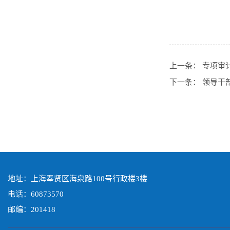
上一条：
专项审
下一条：
领导干
地址：上海奉贤区海泉路100号行政楼3楼
电话：60873570
邮编：201418